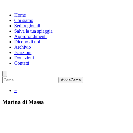
Home
Chi siamo
Sedi regionali
Salva la tua spiaggia
Approfondimenti
Dicono di noi
Archivio
Iscrizioni
Donazioni
Contatti
Avvia
Cerca
=
Marina di Massa